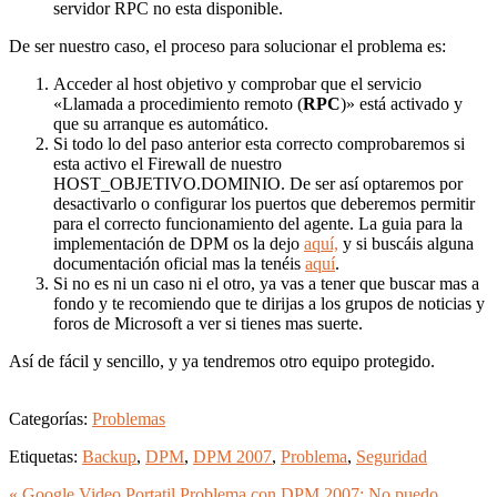
servidor RPC no esta disponible.
De ser nuestro caso, el proceso para solucionar el problema es:
Acceder al host objetivo y comprobar que el servicio
«Llamada a procedimiento remoto (
RPC
)» está activado y
que su arranque es automático.
Si todo lo del paso anterior esta correcto comprobaremos si
esta activo el Firewall de nuestro
HOST_OBJETIVO.DOMINIO. De ser así optaremos por
desactivarlo o configurar los puertos que deberemos permitir
para el correcto funcionamiento del agente. La guia para la
implementación de DPM os la dejo
aquí,
y si buscáis alguna
documentación oficial mas la tenéis
aquí
.
Si no es ni un caso ni el otro, ya vas a tener que buscar mas a
fondo y te recomiendo que te dirijas a los grupos de noticias y
foros de Microsoft a ver si tienes mas suerte.
Así de fácil y sencillo, y ya tendremos otro equipo protegido.
Categorías:
Problemas
Etiquetas:
Backup
,
DPM
,
DPM 2007
,
Problema
,
Seguridad
« Google Video Portatil
Problema con DPM 2007: No puedo