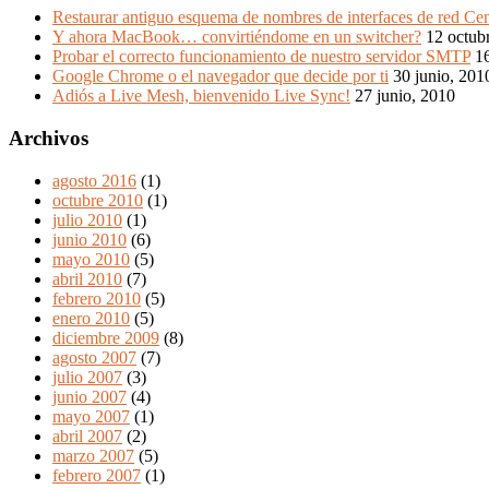
Restaurar antiguo esquema de nombres de interfaces de red Ce
Y ahora MacBook… convirtiéndome en un switcher?
12 octub
Probar el correcto funcionamiento de nuestro servidor SMTP
16
Google Chrome o el navegador que decide por ti
30 junio, 201
Adiós a Live Mesh, bienvenido Live Sync!
27 junio, 2010
Archivos
agosto 2016
(1)
octubre 2010
(1)
julio 2010
(1)
junio 2010
(6)
mayo 2010
(5)
abril 2010
(7)
febrero 2010
(5)
enero 2010
(5)
diciembre 2009
(8)
agosto 2007
(7)
julio 2007
(3)
junio 2007
(4)
mayo 2007
(1)
abril 2007
(2)
marzo 2007
(5)
febrero 2007
(1)