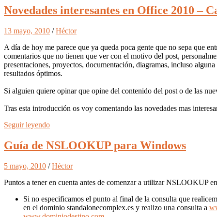
Novedades interesantes en Office 2010 – C
13 mayo, 2010
/
Héctor
A día de hoy me parece que ya queda poca gente que no sepa que entre 
comentarios que no tienen que ver con el motivo del post, personalmen
presentaciones, proyectos, documentación, diagramas, incluso alguna
resultados óptimos.
Si alguien quiere opinar que opine del contenido del post o de las nue
Tras esta introducción os voy comentando las novedades mas interesa
Seguir leyendo
Guía de NSLOOKUP para Windows
5 mayo, 2010
/
Héctor
Puntos a tener en cuenta antes de comenzar a utilizar NSLOOKUP e
Si no especificamos el punto al final de la consulta que real
en el dominio standalonecomplex.es y realizo una consulta a
ww
www.dominiodestino.com
.