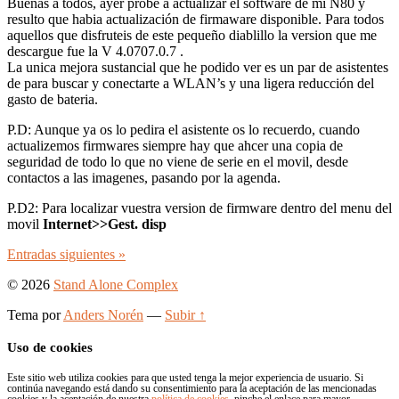
Buenas a todos, ayer probe a actualizar el software de mi N80 y
resulto que habia actualización de firmaware disponible. Para todos
aquellos que disfruteis de este pequeño diablillo la version que me
descargue fue la V 4.0707.0.7 .
La unica mejora sustancial que he podido ver es un par de asistentes
de para buscar y conectarte a WLAN’s y una ligera reducción del
gasto de bateria.
P.D: Aunque ya os lo pedira el asistente os lo recuerdo, cuando
actualizemos firmwares siempre hay que ahcer una copia de
seguridad de todo lo que no viene de serie en el movil, desde
contactos a las imagenes, pasando por la agenda.
P.D2: Para localizar vuestra version de firmware dentro del menu del
movil
Internet>>Gest. disp
Entradas
siguientes »
© 2026
Stand Alone Complex
Tema por
Anders Norén
—
Subir ↑
Uso de cookies
Este sitio web utiliza cookies para que usted tenga la mejor experiencia de usuario. Si
continúa navegando está dando su consentimiento para la aceptación de las mencionadas