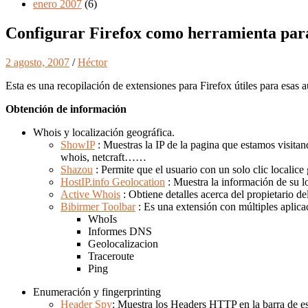
enero 2007
(6)
Configurar Firefox como herramienta para
2 agosto, 2007
/
Héctor
Esta es una recopilación de extensiones para Firefox útiles para esas a
Obtención de información
Whois y localización geográfica.
ShowIP
: Muestras la IP de la pagina que estamos visitan
whois, netcraft……
Shazou
: Permite que el usuario con un solo clic localic
HostIP.info Geolocation
: Muestra la información de su lo
Active Whois
: Obtiene detalles acerca del propietario de
Bibirmer Toolbar
: Es una extensión con múltiples aplica
WhoIs
Informes DNS
Geolocalizacion
Traceroute
Ping
Enumeración y fingerprinting
Header Spy
: Muestra los Headers HTTP en la barra de e