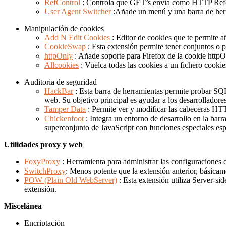
RefControl
: Controla que GET’s envía como HTTP Refere
User Agent Switcher
:Añade un menú y una barra de herr
Manipulación de cookies
Add N Edit Cookies
: Editor de cookies que te permite a
CookieSwap
: Esta extensión permite tener conjuntos o 
httpOnly
: Añade soporte para Firefox de la cookie http
Allcookies
: Vuelca todas las cookies a un fichero cookie
Auditoria de seguridad
HackBar
: Esta barra de herramientas permite probar SQL 
web. Su objetivo principal es ayudar a los desarrolladores
Tamper Data
: Permite ver y modificar las cabeceras H
Chickenfoot
: Integra un entorno de desarrollo en la barr
superconjunto de JavaScript con funciones especiales esp
Utilidades proxy y web
FoxyProxy
: Herramienta para administrar las configuraciones d
SwitchProxy
: Menos potente que la extensión anterior, básica
POW (Plain Old WebServer)
: Esta extensión utiliza Server-si
extensión.
Miscelánea
Encriptación