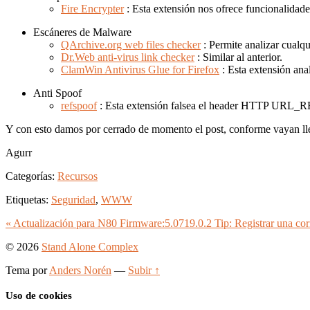
Fire Encrypter
: Esta extensión nos ofrece funcionalidade
Escáneres de Malware
QArchive.org web files checker
: Permite analizar cualq
Dr.Web anti-virus link checker
: Similar al anterior.
ClamWin Antivirus Glue for Firefox
: Esta extensión an
Anti Spoof
refspoof
: Esta extensión falsea el header HTTP URL_REF
Y con esto damos por cerrado de momento el post, conforme vayan lle
Agurr
Categorías:
Recursos
Etiquetas:
Seguridad
,
WWW
« Actualización para N80 Firmware:5.0719.0.2
Tip: Registrar una cor
© 2026
Stand Alone Complex
Tema por
Anders Norén
—
Subir ↑
Uso de cookies