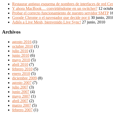
Restaurar antiguo esquema de nombres de interfaces de red Ce
Y ahora MacBook… convirtiéndome en un switcher?
12 octub
Probar el correcto funcionamiento de nuestro servidor SMTP
16
Google Chrome o el navegador que decide por ti
30 junio, 201
Adiós a Live Mesh, bienvenido Live Sync!
27 junio, 2010
Archivos
agosto 2016
(1)
octubre 2010
(1)
julio 2010
(1)
junio 2010
(6)
mayo 2010
(5)
abril 2010
(7)
febrero 2010
(5)
enero 2010
(5)
diciembre 2009
(8)
agosto 2007
(7)
julio 2007
(3)
junio 2007
(4)
mayo 2007
(1)
abril 2007
(2)
marzo 2007
(5)
febrero 2007
(1)