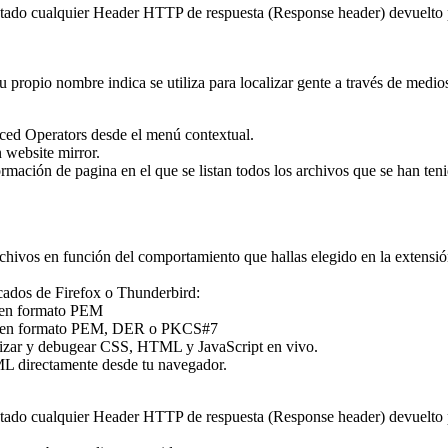
 estado cualquier Header HTTP de respuesta (Response header) devuelto
u propio nombre indica se utiliza para localizar gente a través de medio
ced Operators desde el menú contextual.
n website mirror.
mación de pagina en el que se listan todos los archivos que se han tenid
chivos en función del comportamiento que hallas elegido en la extensión
icados de Firefox o Thunderbird:
o en formato PEM
do en formato PEM, DER o PKCS#7
torizar y debugear CSS, HTML y JavaScript en vivo.
ML directamente desde tu navegador.
 estado cualquier Header HTTP de respuesta (Response header) devuelto