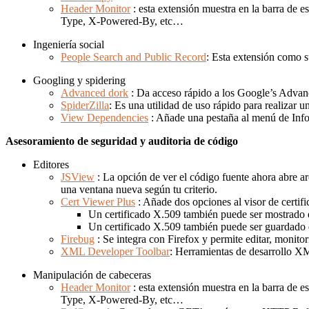
Header Monitor
: esta extensión muestra en la barra de
Type, X-Powered-By, etc…
Ingeniería social
People Search and Public Record
: Esta extensión como s
Googling y spidering
Advanced dork
: Da acceso rápido a los Google’s Advan
SpiderZilla
: Es una utilidad de uso rápido para realizar u
View Dependencies
: Añade una pestaña al menú de Infor
Asesoramiento de seguridad y auditoria de código
Editores
JSView
: La opción de ver el código fuente ahora abre ar
una ventana nueva según tu criterio.
Cert Viewer Plus
: Añade dos opciones al visor de certif
Un certificado X.509 también puede ser mostrad
Un certificado X.509 también puede ser guarda
Firebug
: Se integra con Firefox y permite editar, moni
XML Developer Toolbar
: Herramientas de desarrollo X
Manipulación de cabeceras
Header Monitor
: esta extensión muestra en la barra de
Type, X-Powered-By, etc…