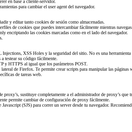
r en base a cliente-servidor.
amientas para cambiar el user agent del navegador.
ñadir y editar tanto cookies de sesión como almacenadas.
perfiles de cookies que puedes intercambiar fácilmente mientras navegas
Only encriptando las cookies marcadas como en el lado del navegador.
s.
Injections, XSS Holes y la seguridad del sitio. No es una herramienta p
 a testear su código fácilmente.
TTP y HTTPS al igual que los parámetros POST.
a lateral de Firefox. Te permite crear scripts para manipular las páginas
ecíficas de tareas web.
e proxy’s, sustituye completamente a el administrador de proxy’s que tr
mente permite cambiar de configuración de proxy fácilmente.
de Javascript (SJS) para correr un server desde tu navegador. Recomiendo