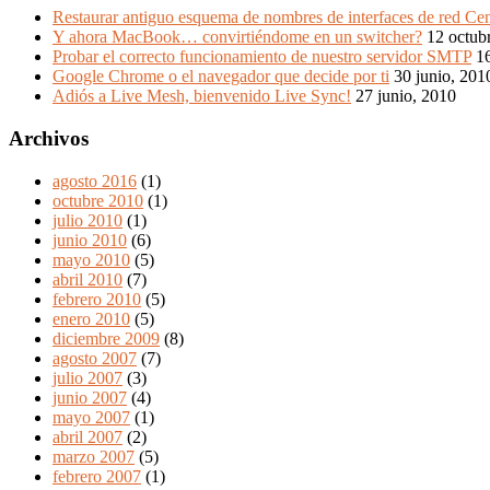
Restaurar antiguo esquema de nombres de interfaces de red Ce
Y ahora MacBook… convirtiéndome en un switcher?
12 octub
Probar el correcto funcionamiento de nuestro servidor SMTP
16
Google Chrome o el navegador que decide por ti
30 junio, 201
Adiós a Live Mesh, bienvenido Live Sync!
27 junio, 2010
Archivos
agosto 2016
(1)
octubre 2010
(1)
julio 2010
(1)
junio 2010
(6)
mayo 2010
(5)
abril 2010
(7)
febrero 2010
(5)
enero 2010
(5)
diciembre 2009
(8)
agosto 2007
(7)
julio 2007
(3)
junio 2007
(4)
mayo 2007
(1)
abril 2007
(2)
marzo 2007
(5)
febrero 2007
(1)