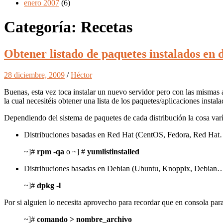
enero 2007
(6)
Categoría:
Recetas
Obtener listado de paquetes instalados en 
28 diciembre, 2009
/
Héctor
Buenas, esta vez toca instalar un nuevo servidor pero con las mismas 
la cual necesitéis obtener una lista de los paquetes/aplicaciones instal
Dependiendo del sistema de paquetes de cada distribución la cosa varí
Distribuciones basadas en Red Hat (CentOS, Fedora, Red Hat…
~]#
rpm -qa
o ~] #
yum
list
installed
Distribuciones
basadas en Debian (
Ubuntu
,
Knoppix
, Debian…
~]#
dpkg -l
Por si alguien lo necesita aprovecho para recordar que en consola para 
~]#
comando > nombre_archivo