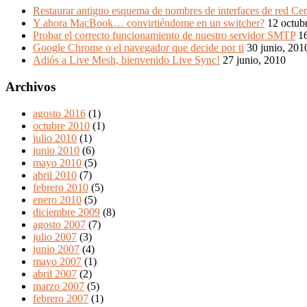
Restaurar antiguo esquema de nombres de interfaces de red Ce
Y ahora MacBook… convirtiéndome en un switcher?
12 octub
Probar el correcto funcionamiento de nuestro servidor SMTP
16
Google Chrome o el navegador que decide por ti
30 junio, 201
Adiós a Live Mesh, bienvenido Live Sync!
27 junio, 2010
Archivos
agosto 2016
(1)
octubre 2010
(1)
julio 2010
(1)
junio 2010
(6)
mayo 2010
(5)
abril 2010
(7)
febrero 2010
(5)
enero 2010
(5)
diciembre 2009
(8)
agosto 2007
(7)
julio 2007
(3)
junio 2007
(4)
mayo 2007
(1)
abril 2007
(2)
marzo 2007
(5)
febrero 2007
(1)