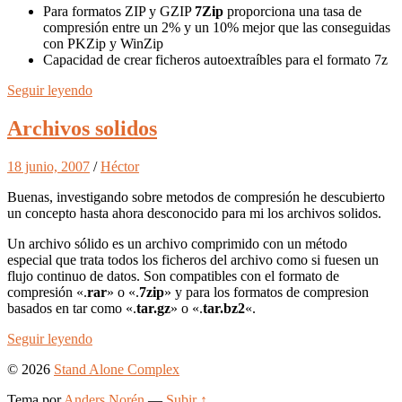
Para formatos ZIP y GZIP
7Zip
proporciona una tasa de
compresión entre un 2% y un 10% mejor que las conseguidas
con PKZip y WinZip
Capacidad de crear ficheros autoextraíbles para el formato 7z
Seguir leyendo
Archivos solidos
18 junio, 2007
/
Héctor
Buenas, investigando sobre metodos de compresión he descubierto
un concepto hasta ahora desconocido para mi los archivos solidos.
Un archivo sólido es un archivo comprimido con un método
especial que trata todos los ficheros del archivo como si fuesen un
flujo continuo de datos. Son compatibles con el formato de
compresión «.
rar
» o «.
7zip
» y para los formatos de compresion
basados en tar como «.
tar.gz
» o «.
tar.bz2
«.
Seguir leyendo
© 2026
Stand Alone Complex
Tema por
Anders Norén
—
Subir ↑