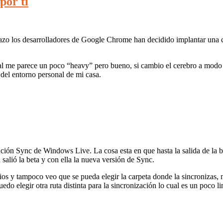
por ti
zo los desarrolladores de Google Chrome han decidido implantar una ca
cual me parece un poco “heavy” pero bueno, si cambio el cerebro a modo
 del entorno personal de mi casa.
ción Sync de Windows Live. La cosa esta en que hasta la salida de la be
alió la beta y con ella la nueva versión de Sync.
s y tampoco veo que se pueda elegir la carpeta donde la sincronizas,
o elegir otra ruta distinta para la sincronización lo cual es un poco l