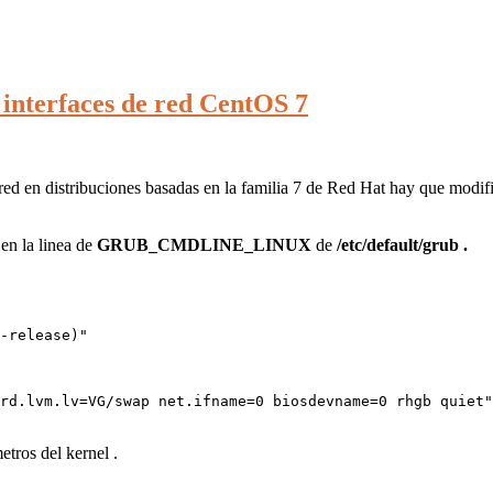
interfaces de red CentOS 7
e red en distribuciones basadas en la familia 7 de Red Hat hay que mod
en la linea de
GRUB_CMDLINE_LINUX
de
/etc/default/grub .
-release)"

rd.lvm.lv=VG/swap net.ifname=0 biosdevname=0 rhgb quiet"

tros del kernel .