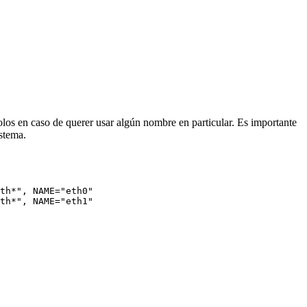
os en caso de querer usar algún nombre en particular. Es importante
stema.
th*", NAME="eth0"

th*", NAME="eth1"