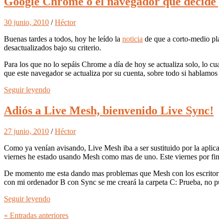
Google Chrome o el navegador que decide 
30 junio, 2010
/
Héctor
Buenas tardes a todos, hoy he leído la
noticia
de que a corto-medio pla
desactualizados bajo su criterio.
Para los que no lo sepáis Chrome a día de hoy se actualiza solo, lo 
que este navegador se actualiza por su cuenta, sobre todo si hablamos
Seguir leyendo
Adiós a Live Mesh, bienvenido Live Sync!
27 junio, 2010
/
Héctor
Como ya venían avisando, Live Mesh iba a ser sustituido por la aplica
viernes he estado usando Mesh como mas de uno. Este viernes por fin s
De momento me esta dando mas problemas que Mesh con los escritorio
con mi ordenador B con Sync se me creará la carpeta C: Prueba, no pued
Seguir leyendo
«
Entradas
anteriores