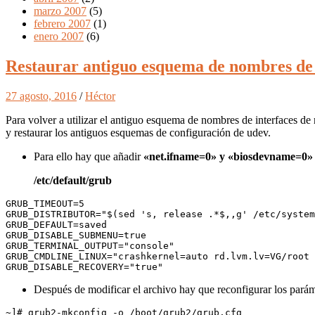
marzo 2007
(5)
febrero 2007
(1)
enero 2007
(6)
Restaurar antiguo esquema de nombres de 
27 agosto, 2016
/
Héctor
Para volver a utilizar el antiguo esquema de nombres de interfaces d
y restaurar los antiguos esquemas de configuración de udev.
Para ello hay que añadir
«net.ifname=0» y «biosdevname=0»
/etc/default/grub
GRUB_TIMEOUT=5

GRUB_DISTRIBUTOR="$(sed 's, release .*$,,g' /etc/system
GRUB_DEFAULT=saved

GRUB_DISABLE_SUBMENU=true

GRUB_TERMINAL_OUTPUT="console"

GRUB_CMDLINE_LINUX="crashkernel=auto rd.lvm.lv=VG/root 
GRUB_DISABLE_RECOVERY="true"
Después de modificar el archivo hay que reconfigurar los paráme
~]# grub2-mkconfig -o /boot/grub2/grub.cfg
