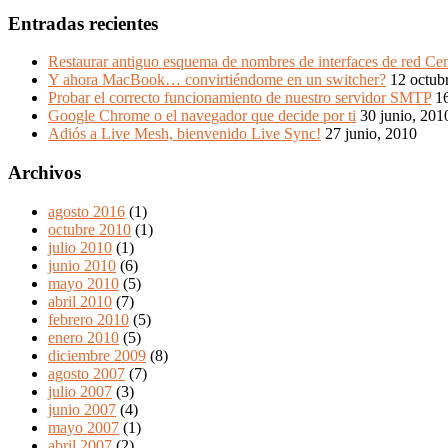
Entradas recientes
Restaurar antiguo esquema de nombres de interfaces de red Ce
Y ahora MacBook… convirtiéndome en un switcher?
12 octub
Probar el correcto funcionamiento de nuestro servidor SMTP
16
Google Chrome o el navegador que decide por ti
30 junio, 201
Adiós a Live Mesh, bienvenido Live Sync!
27 junio, 2010
Archivos
agosto 2016
(1)
octubre 2010
(1)
julio 2010
(1)
junio 2010
(6)
mayo 2010
(5)
abril 2010
(7)
febrero 2010
(5)
enero 2010
(5)
diciembre 2009
(8)
agosto 2007
(7)
julio 2007
(3)
junio 2007
(4)
mayo 2007
(1)
abril 2007
(2)