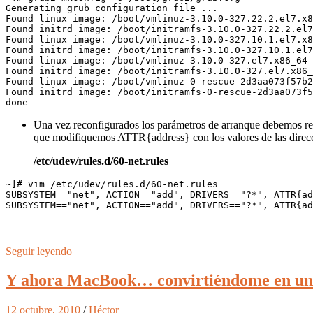
Generating grub configuration file ...

Found linux image: /boot/vmlinuz-3.10.0-327.22.2.el7.x8
Found initrd image: /boot/initramfs-3.10.0-327.22.2.el7
Found linux image: /boot/vmlinuz-3.10.0-327.10.1.el7.x8
Found initrd image: /boot/initramfs-3.10.0-327.10.1.el7
Found linux image: /boot/vmlinuz-3.10.0-327.el7.x86_64

Found initrd image: /boot/initramfs-3.10.0-327.el7.x86_
Found linux image: /boot/vmlinuz-0-rescue-2d3aa073f57b2
Found initrd image: /boot/initramfs-0-rescue-2d3aa073f5
done
Una vez reconfigurados los parámetros de arranque debemos res
que modifiquemos ATTR{address} con los valores de las direcc
/etc/udev/rules.d/60-net.rules
~]# vim /etc/udev/rules.d/60-net.rules

SUBSYSTEM=="net", ACTION=="add", DRIVERS=="?*", ATTR{ad
SUBSYSTEM=="net", ACTION=="add", DRIVERS=="?*", ATTR{ad
Seguir leyendo
Y ahora MacBook… convirtiéndome en un
12 octubre, 2010
/
Héctor