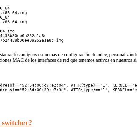
6_64

.x86_64.img

6_64

.x86_64.img

64.img

4438b30ee0a252a1a8c

7b24438b30ee0a252a1a8c.img

taurar los antiguos esquemas de configuración de udev, personalizándol
iones MAC de los interfaces de red que tenemos activos en nuestros si
dress}=="52:54:00:c7:e2:04", ATTR{type}=="1", KERNEL=="e
dress}=="52:54:00:39:e7:3c", ATTR{type}=="1", KERNEL=="e
 switcher?